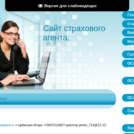
Версия для слабовидящих
Гла
О н
Сайт страхового
Ви
агента.
Ипо
и М
Гал
ОСА
и г
пр
ОСА
и г
пр
ОСА
|
RSS
щит
Спе
Мос
обл
ижимость
»
Цибискин Игорь +79037214827 риелтор photo_714@12-12-
Янд