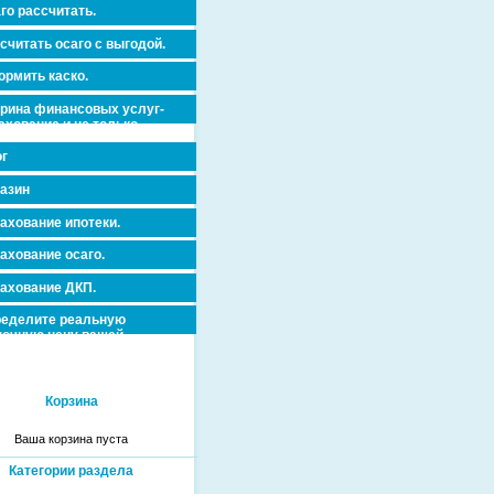
го рассчитать.
считать осаго с выгодой.
рмить каско.
рина финансовых услуг-
ахование и не только.
г
азин
ахование ипотеки.
ахование осаго.
ахование ДКП.
еделите реальную
очную цену вашей
вижимости и ускорьте ее
дажу или сдачу в аренду!
Корзина
Ваша корзина пуста
Категории раздела