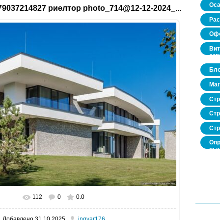
Оса
9037214827 риелтор photo_714@12-12-2024_...
Рас
Офо
Вит
стр
Бло
Маг
Стр
Стр
Стр
Опр
рын
нед
про
112
0
0.0
В реальном размере
1600x1067
/ 264.8Kb
Добавлено
31.10.2025
ingvar176