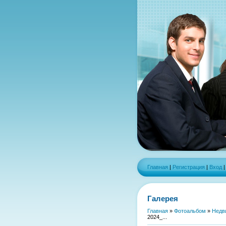
Главная
|
Регистрация
|
Вход
Галерея
Главная
»
Фотоальбом
»
Недв
2024_...