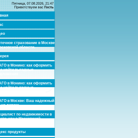
Пятница, 07.08.2026, 21:47
Приветствуем вас
Гость
вная
ас
део
течное страхование в Москве
осковской области.
ерея
ГО в Монино: как оформить
де найти выгодные
едложения
ГО в Монино: как оформить
де найти выгодные
едложения
ГО в Москве: Ваш надежный
 на дороге
циалист по недвижимости в
кве или в Московской
асти.
екс продукты