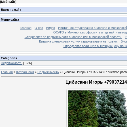
[
Мой сайт
]
Вход на сайт
Меню сайта
Главная
О нас
Видео
Ипотечное страхование в Москве и Московской
ОСАГО в Монино: как оформить и где найти выго
Специалист по недвижимости в Москве или в Московской области.
Я
Витрина финансовых услуг- страхование и не только.
Бло
Определите реальную рыночную цену вашей
Categories
Недвижимость
[1636]
Главная
»
Фотоальбом
»
Недвижимость
»
Цибискин Игорь +79037214827 риелтор phot
Цибискин Игорь +790372148