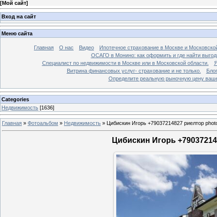
[
Мой сайт
]
Вход на сайт
Меню сайта
Главная
О нас
Видео
Ипотечное страхование в Москве и Московской
ОСАГО в Монино: как оформить и где найти выго
Специалист по недвижимости в Москве или в Московской области.
Я
Витрина финансовых услуг- страхование и не только.
Бло
Определите реальную рыночную цену вашей
Categories
Недвижимость
[1636]
Главная
»
Фотоальбом
»
Недвижимость
»
Цибискин Игорь +79037214827 риелтор phot
Цибискин Игорь +790372148