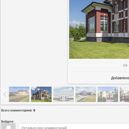
В реально
Добавлен
Всего комментариев
:
0
Войдите: