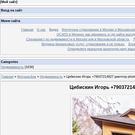
[
Мой сайт
]
Вход на сайт
Меню сайта
Главная
О нас
Видео
Ипотечное страхование в Москве и Московской
ОСАГО в Монино: как оформить и где найти выго
Специалист по недвижимости в Москве или в Московской области.
Я
Витрина финансовых услуг- страхование и не только.
Бло
Определите реальную рыночную цену вашей
Categories
Недвижимость
[1636]
Главная
»
Фотоальбом
»
Недвижимость
»
Цибискин Игорь +79037214827 риелтор phot
Цибискин Игорь +790372148