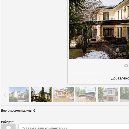
В реально
Добавлен
Всего комментариев
:
0
Войдите: