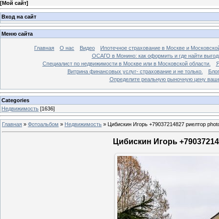
[
Мой сайт
]
Вход на сайт
Меню сайта
Главная
О нас
Видео
Ипотечное страхование в Москве и Московской
ОСАГО в Монино: как оформить и где найти выго
Специалист по недвижимости в Москве или в Московской области.
Я
Витрина финансовых услуг- страхование и не только.
Бло
Определите реальную рыночную цену вашей
Categories
Недвижимость
[1636]
Главная
»
Фотоальбом
»
Недвижимость
»
Цибискин Игорь +79037214827 риелтор phot
Цибискин Игорь +790372148