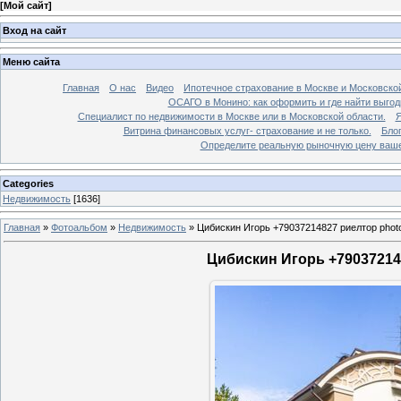
[
Мой сайт
]
Вход на сайт
Меню сайта
Главная
О нас
Видео
Ипотечное страхование в Москве и Московской
ОСАГО в Монино: как оформить и где найти выго
Специалист по недвижимости в Москве или в Московской области.
Я
Витрина финансовых услуг- страхование и не только.
Бло
Определите реальную рыночную цену вашей
Categories
Недвижимость
[1636]
Главная
»
Фотоальбом
»
Недвижимость
»
Цибискин Игорь +79037214827 риелтор phot
Цибискин Игорь +790372148