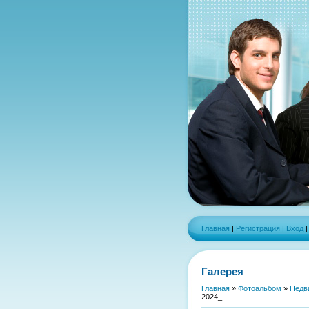
Главная
|
Регистрация
|
Вход
Галерея
Главная
»
Фотоальбом
»
Недв
2024_...