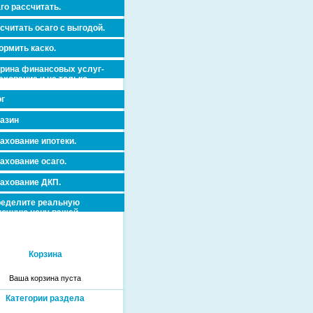
го рассчитать.
считать осаго с выгодой.
рмить каско.
рина финансовых услуг-
ахование и не только.
г
азин
ахование ипотеки.
ахование осаго.
ахование ДКП.
еделите реальную
очную цену вашей
вижимости и ускорьте ее
дажу или сдачу в аренду!
Корзина
Ваша корзина пуста
Категории раздела