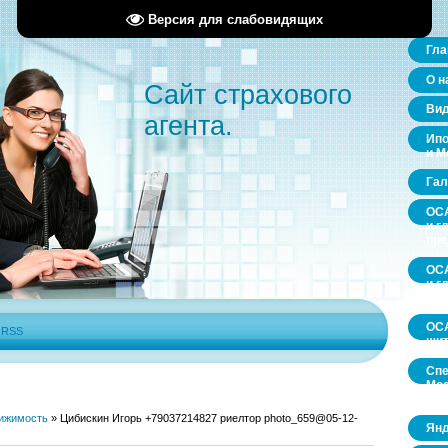
Версия для слабовидящих
Гла
О н
Сайт страхового
Ви
агента.
Ипо
и М
Гал
ОСА
и г
пр
ОСА
и г
пр
ОСА
|
RSS
щит
Спе
Мос
обл
ижимость
»
Цибискин Игорь +79037214827 риелтор photo_659@05-12-
Янд