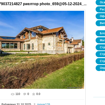
Оса
9037214827 риелтор photo_659@05-12-2024_...
Рас
Офо
Вит
стр
Бло
Маг
Стр
Стр
Стр
Опр
рын
нед
про
110
0
0.0
В реальном размере
1600x1067
/ 511.9Kb
Добавлено
31.10.2025
ingvar176