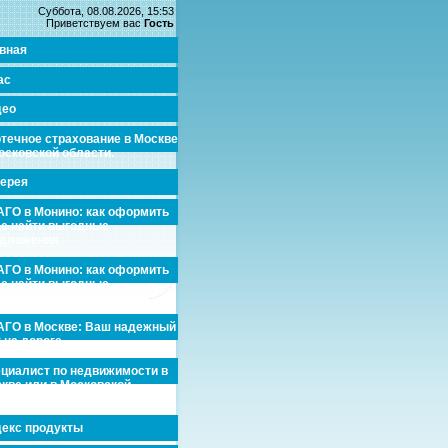
Суббота, 08.08.2026, 15:53
Приветствуем вас
Гость
вная
ас
део
течное страхование в Москве
осковской области.
ерея
ГО в Монино: как оформить
де найти выгодные
едложения
ГО в Монино: как оформить
де найти выгодные
едложения
ГО в Москве: Ваш надежный
 на дороге
циалист по недвижимости в
кве или в Московской
асти.
екс продукты