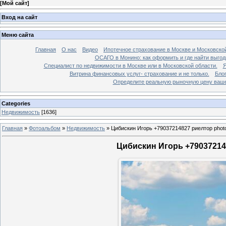
[
Мой сайт
]
Вход на сайт
Меню сайта
Главная
О нас
Видео
Ипотечное страхование в Москве и Московской
ОСАГО в Монино: как оформить и где найти выго
Специалист по недвижимости в Москве или в Московской области.
Я
Витрина финансовых услуг- страхование и не только.
Бло
Определите реальную рыночную цену вашей
Categories
Недвижимость
[1636]
Главная
»
Фотоальбом
»
Недвижимость
»
Цибискин Игорь +79037214827 риелтор phot
Цибискин Игорь +790372148