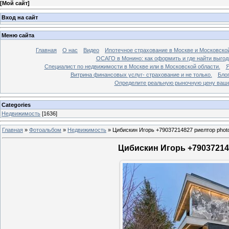
[
Мой сайт
]
Вход на сайт
Меню сайта
Главная
О нас
Видео
Ипотечное страхование в Москве и Московской
ОСАГО в Монино: как оформить и где найти выго
Специалист по недвижимости в Москве или в Московской области.
Я
Витрина финансовых услуг- страхование и не только.
Бло
Определите реальную рыночную цену вашей
Categories
Недвижимость
[1636]
Главная
»
Фотоальбом
»
Недвижимость
»
Цибискин Игорь +79037214827 риелтор phot
Цибискин Игорь +790372148