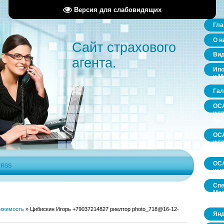
Версия для слабовидящих
Гла
О н
Сайт страхового
Ви
агента.
Ипо
и М
Гал
ОСА
и г
пр
ОСА
и г
пр
ОСА
|
RSS
щит
Спе
Мос
обл
ижимость
»
Цибискин Игорь +79037214827 риелтор photo_718@16-12-
Янд