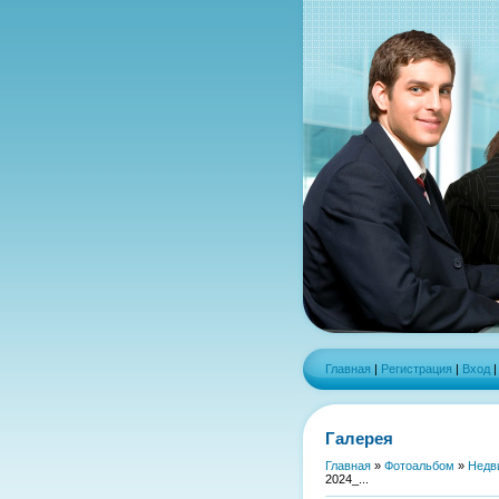
Главная
|
Регистрация
|
Вход
Галерея
Главная
»
Фотоальбом
»
Недв
2024_...