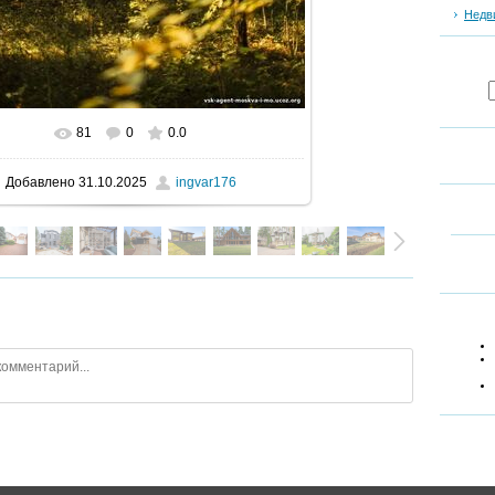
Недв
81
0
0.0
В реальном размере
853x1280
/ 403.5Kb
Добавлено
31.10.2025
ingvar176