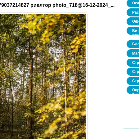
Оса
9037214827 риелтор photo_718@16-12-2024_...
Рас
Офо
Вит
стр
Бло
Маг
Стр
Стр
Стр
Опр
рын
нед
про