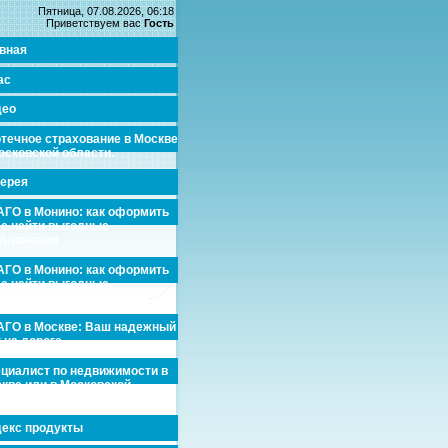
Пятница, 07.08.2026, 06:18
Приветствуем вас
Гость
вная
ас
део
течное страхование в Москве
осковской области.
ерея
ГО в Монино: как оформить
де найти выгодные
едложения
ГО в Монино: как оформить
де найти выгодные
едложения
ГО в Москве: Ваш надежный
 на дороге
циалист по недвижимости в
кве или в Московской
асти.
екс продукты