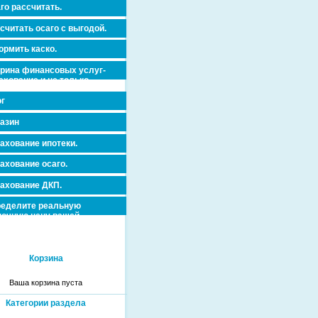
го рассчитать.
считать осаго с выгодой.
рмить каско.
рина финансовых услуг-
ахование и не только.
г
азин
ахование ипотеки.
ахование осаго.
ахование ДКП.
еделите реальную
очную цену вашей
вижимости и ускорьте ее
дажу или сдачу в аренду!
Корзина
Ваша корзина пуста
Категории раздела