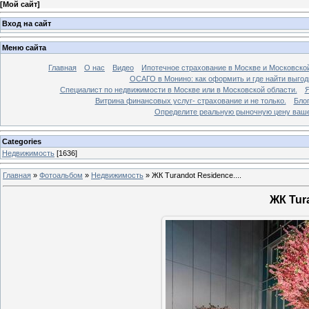
[
Мой сайт
]
Вход на сайт
Меню сайта
Главная
О нас
Видео
Ипотечное страхование в Москве и Московской
ОСАГО в Монино: как оформить и где найти выго
Специалист по недвижимости в Москве или в Московской области.
Я
Витрина финансовых услуг- страхование и не только.
Бло
Определите реальную рыночную цену вашей
Categories
Недвижимость
[1636]
Главная
»
Фотоальбом
»
Недвижимость
»
ЖК Turandot Residence....
ЖК Tura