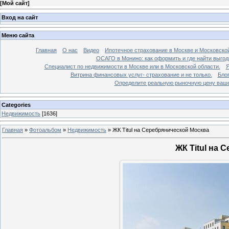
[
Мой сайт
]
Вход на сайт
Меню сайта
Главная
О нас
Видео
Ипотечное страхование в Москве и Московской
ОСАГО в Монино: как оформить и где найти выго
Специалист по недвижимости в Москве или в Московской области.
Я
Витрина финансовых услуг- страхование и не только.
Бло
Определите реальную рыночную цену вашей
Categories
Недвижимость
[1636]
Главная
»
Фотоальбом
»
Недвижимость
»
ЖК Titul на Серебрянической Москва
ЖК Titul на 