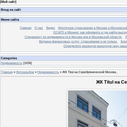
[
Мой сайт
]
Вход на сайт
Меню сайта
Главная
О нас
Видео
Ипотечное страхование в Москве и Московской
ОСАГО в Монино: как оформить и где найти выго
Специалист по недвижимости в Москве или в Московской области.
Я
Витрина финансовых услуг- страхование и не только.
Бло
Определите реальную рыночную цену вашей
Categories
Недвижимость
[1636]
Главная
»
Фотоальбом
»
Недвижимость
»
ЖК Titul на Серебрянической Москва..
ЖК Titul на С