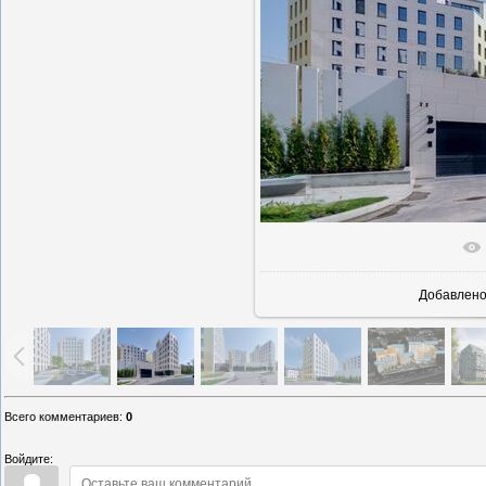
В реаль
Добавлен
Всего комментариев
:
0
Войдите: