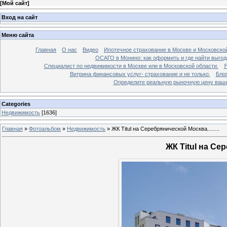
[
Мой сайт
]
Вход на сайт
Меню сайта
Главная
О нас
Видео
Ипотечное страхование в Москве и Московской
ОСАГО в Монино: как оформить и где найти выго
Специалист по недвижимости в Москве или в Московской области.
Я
Витрина финансовых услуг- страхование и не только.
Бло
Определите реальную рыночную цену вашей
Categories
Недвижимость
[1636]
Главная
»
Фотоальбом
»
Недвижимость
»
ЖК Titul на Серебрянической Москва........
ЖК Titul на Сер