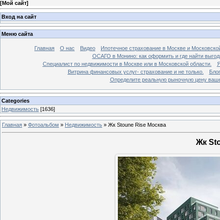
[
Мой сайт
]
Вход на сайт
Меню сайта
Главная
О нас
Видео
Ипотечное страхование в Москве и Московской
ОСАГО в Монино: как оформить и где найти выго
Специалист по недвижимости в Москве или в Московской области.
Я
Витрина финансовых услуг- страхование и не только.
Бло
Определите реальную рыночную цену вашей
Categories
Недвижимость
[1636]
Главная
»
Фотоальбом
»
Недвижимость
»
Жк Stoune Rise Москва
Жк St