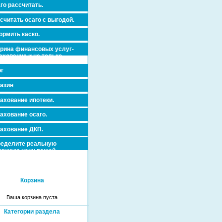
го рассчитать.
считать осаго с выгодой.
рмить каско.
рина финансовых услуг-
ахование и не только.
г
азин
ахование ипотеки.
ахование осаго.
ахование ДКП.
еделите реальную
очную цену вашей
вижимости и ускорьте ее
дажу или сдачу в аренду!
Корзина
Ваша корзина пуста
Категории раздела