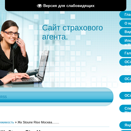
Версия для слабовидящих
Гла
О н
Сайт страхового
Ви
агента.
Ипо
и М
Гал
ОСА
и г
пр
ОСА
и г
пр
ОСА
|
RSS
щит
Спе
Мос
обл
ижимость
»
Жк Stoune Rise Москва........
Янд