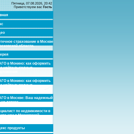
Пятница, 07.08.2026, 20:42
Приветствуем вас
Гость
вная
ас
део
течное страхование в Москве
осковской области.
ерея
ГО в Монино: как оформить
де найти выгодные
едложения
ГО в Монино: как оформить
де найти выгодные
едложения
ГО в Москве: Ваш надежный
 на дороге
циалист по недвижимости в
кве или в Московской
асти.
екс продукты