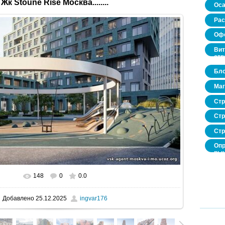
Жк Stoune Rise Москва........
Оса
Рас
Офо
Вит
стр
Бло
Маг
Стр
Стр
Стр
Опр
рын
нед
про
148
0
0.0
В реальном размере
800x471
/ 107.4Kb
Добавлено
25.12.2025
ingvar176