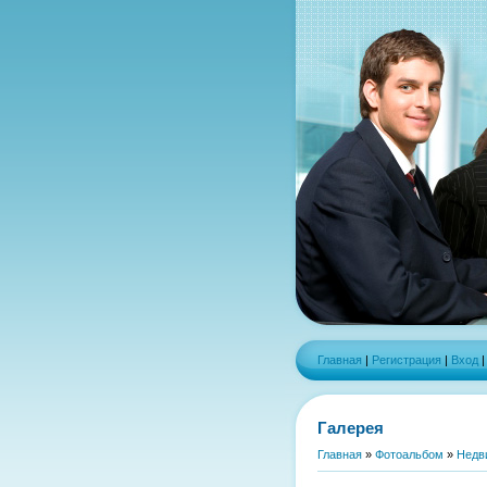
Главная
|
Регистрация
|
Вход
Галерея
Главная
»
Фотоальбом
»
Недв