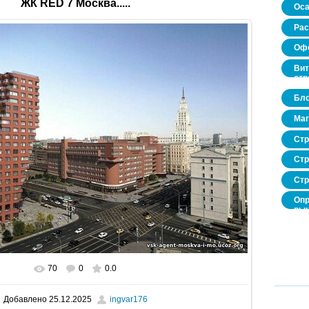
ЖК RED 7 Москва.....
Оса
Рас
Офо
Вит
стр
Бло
Маг
Стр
Стр
Стр
Опр
рын
нед
про
70
0
0.0
В реальном размере
800x533
/ 110.1Kb
Добавлено
25.12.2025
ingvar176