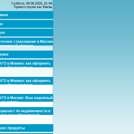
Суббота, 08.08.2026, 01:48
Приветствуем вас
Гость
вная
ас
део
течное страхование в Москве
осковской области.
ерея
ГО в Монино: как оформить
де найти выгодные
едложения
ГО в Монино: как оформить
де найти выгодные
едложения
ГО в Москве: Ваш надежный
 на дороге
циалист по недвижимости в
кве или в Московской
асти.
екс продукты