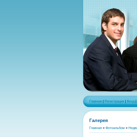
Главная
|
Регистрация
|
Вход
Галерея
Главная
»
Фотоальбом
»
Недв