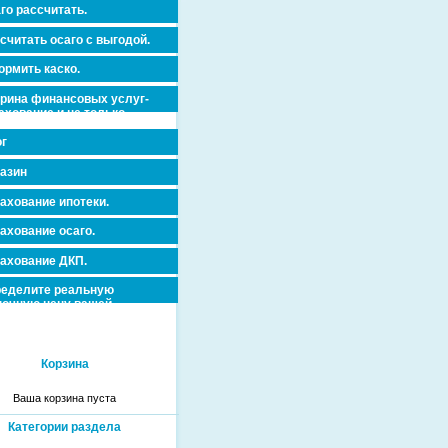
го рассчитать.
считать осаго с выгодой.
рмить каско.
рина финансовых услуг-
ахование и не только.
г
азин
ахование ипотеки.
ахование осаго.
ахование ДКП.
еделите реальную
очную цену вашей
вижимости и ускорьте ее
дажу или сдачу в аренду!
Корзина
Ваша корзина пуста
Категории раздела