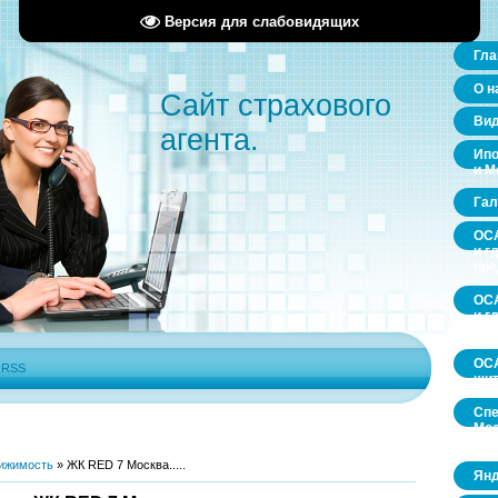
Версия для слабовидящих
Гла
О н
Сайт страхового
Ви
агента.
Ипо
и М
Гал
ОСА
и г
пр
ОСА
и г
пр
ОСА
|
RSS
щит
Спе
Мос
обл
ижимость
»
ЖК RED 7 Москва.....
Янд