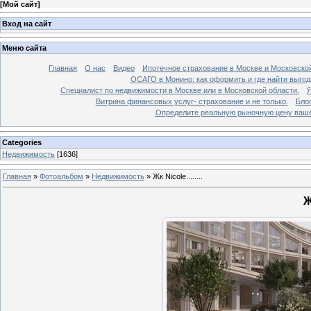
[
Мой сайт
]
Вход на сайт
Меню сайта
Главная
О нас
Видео
Ипотечное страхование в Москве и Московской
ОСАГО в Монино: как оформить и где найти выго
Специалист по недвижимости в Москве или в Московской области.
Я
Витрина финансовых услуг- страхование и не только.
Бло
Определите реальную рыночную цену вашей
Categories
Недвижимость
[1636]
Главная
»
Фотоальбом
»
Недвижимость
»
Жк Nicole........
Ж