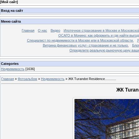
[
Мой сайт
]
Вход на сайт
Меню сайта
Главная
О нас
Видео
Ипотечное страхование в Москве и Московской
ОСАГО в Монино: как оформить и где найти выго
Специалист по недвижимости в Москве или в Московской области.
Я
Витрина финансовых услуг- страхование и не только.
Бло
Определите реальную рыночную цену вашей
Categories
Недвижимость
[1636]
Главная
»
Фотоальбом
»
Недвижимость
»
ЖК Turandot Residence............
ЖК Turando