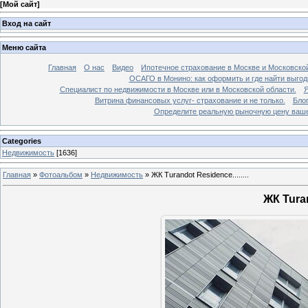
[
Мой сайт
]
Вход на сайт
Меню сайта
Главная
О нас
Видео
Ипотечное страхование в Москве и Московской
ОСАГО в Монино: как оформить и где найти выго
Специалист по недвижимости в Москве или в Московской области.
Я
Витрина финансовых услуг- страхование и не только.
Бло
Определите реальную рыночную цену вашей
Categories
Недвижимость
[1636]
Главная
»
Фотоальбом
»
Недвижимость
»
ЖК Turandot Residence........
ЖК Turan