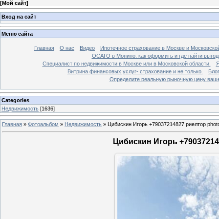
[
Мой сайт
]
Вход на сайт
Меню сайта
Главная
О нас
Видео
Ипотечное страхование в Москве и Московской
ОСАГО в Монино: как оформить и где найти выго
Специалист по недвижимости в Москве или в Московской области.
Я
Витрина финансовых услуг- страхование и не только.
Бло
Определите реальную рыночную цену вашей
Categories
Недвижимость
[1636]
Главная
»
Фотоальбом
»
Недвижимость
»
Цибискин Игорь +79037214827 риелтор phot
Цибискин Игорь +790372148