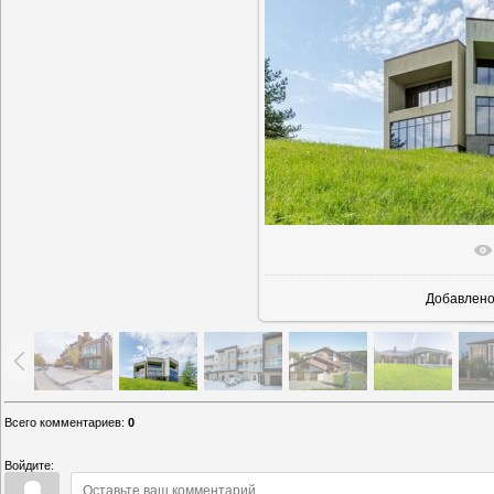
В реально
Добавлен
Всего комментариев
:
0
Войдите: