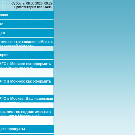
Суббота, 08.08.2026, 09:29
Приветствуем вас
Гость
вная
ас
део
течное страхование в Москве
осковской области.
ерея
ГО в Монино: как оформить
де найти выгодные
едложения
ГО в Монино: как оформить
де найти выгодные
едложения
ГО в Москве: Ваш надежный
 на дороге
циалист по недвижимости в
кве или в Московской
асти.
екс продукты