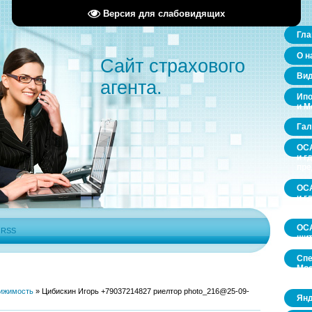
Версия для слабовидящих
Гла
О н
Сайт страхового
Ви
агента.
Ипо
и М
Гал
ОСА
и г
пр
ОСА
и г
пр
ОСА
|
RSS
щит
Спе
Мос
обл
ижимость
»
Цибискин Игорь +79037214827 риелтор photo_216@25-09-
Янд