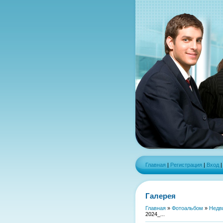
Главная
|
Регистрация
|
Вход
Галерея
Главная
»
Фотоальбом
»
Недв
2024_...