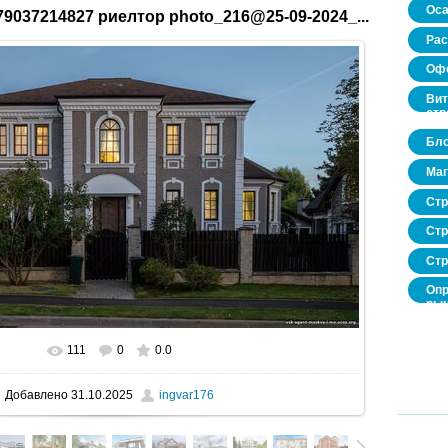
Оса
9037214827 риелтор photo_216@25-09-2024_...
Рас
Офо
Вит
стр
Бло
Маг
Стр
Стр
Стр
Опр
рын
нед
про
111
0
0.0
В реальном размере
1600x901
/ 259.2Kb
Добавлено
31.10.2025
ingvar176