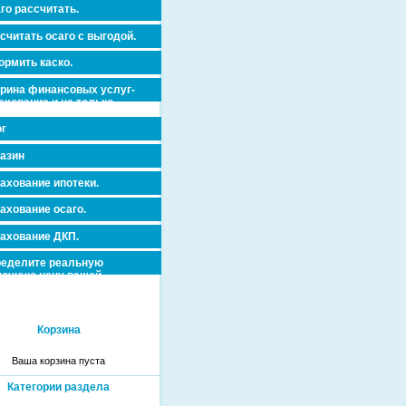
го рассчитать.
считать осаго с выгодой.
рмить каско.
рина финансовых услуг-
ахование и не только.
г
азин
ахование ипотеки.
ахование осаго.
ахование ДКП.
еделите реальную
очную цену вашей
вижимости и ускорьте ее
дажу или сдачу в аренду!
Корзина
Ваша корзина пуста
Категории раздела