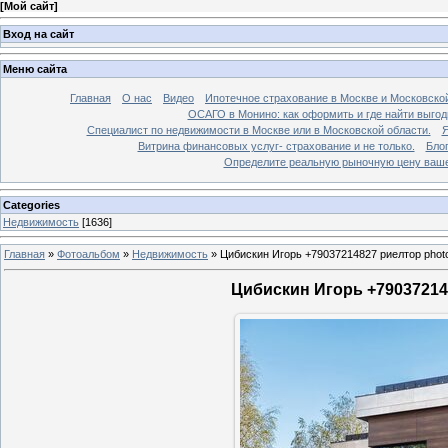
[
Мой сайт
]
Вход на сайт
Меню сайта
Главная
О нас
Видео
Ипотечное страхование в Москве и Московской
ОСАГО в Монино: как оформить и где найти выго
Специалист по недвижимости в Москве или в Московской области.
Я
Витрина финансовых услуг- страхование и не только.
Бло
Определите реальную рыночную цену вашей
Categories
Недвижимость
[1636]
Главная
»
Фотоальбом
»
Недвижимость
»
Цибискин Игорь +79037214827 риелтор phot
Цибискин Игорь +790372148