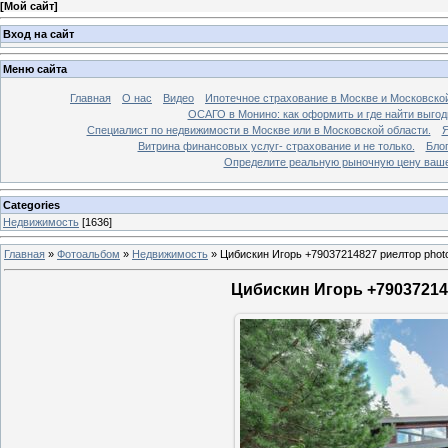
[
Мой сайт
]
Вход на сайт
Меню сайта
Главная
О нас
Видео
Ипотечное страхование в Москве и Московской
ОСАГО в Монино: как оформить и где найти выго
Специалист по недвижимости в Москве или в Московской области.
Я
Витрина финансовых услуг- страхование и не только.
Бло
Определите реальную рыночную цену вашей
Categories
Недвижимость
[1636]
Главная
»
Фотоальбом
»
Недвижимость
»
Цибискин Игорь +79037214827 риелтор phot
Цибискин Игорь +790372148