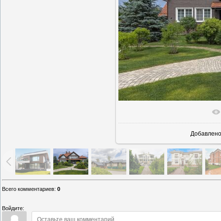
В реально
Добавлен
Всего комментариев
:
0
Войдите: