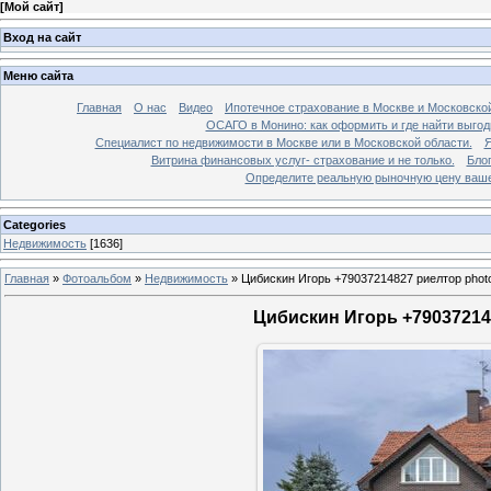
[
Мой сайт
]
Вход на сайт
Меню сайта
Главная
О нас
Видео
Ипотечное страхование в Москве и Московской
ОСАГО в Монино: как оформить и где найти выго
Специалист по недвижимости в Москве или в Московской области.
Я
Витрина финансовых услуг- страхование и не только.
Бло
Определите реальную рыночную цену вашей
Categories
Недвижимость
[1636]
Главная
»
Фотоальбом
»
Недвижимость
»
Цибискин Игорь +79037214827 риелтор phot
Цибискин Игорь +790372148