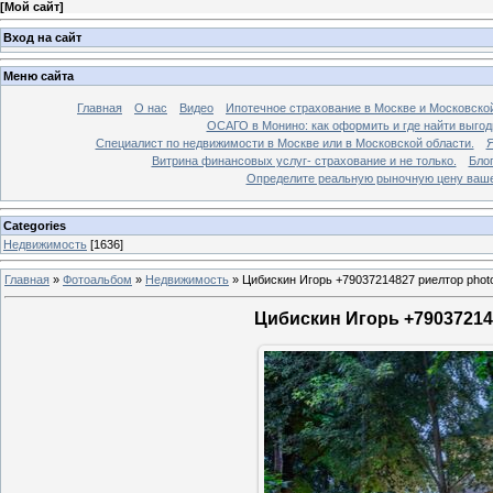
[
Мой сайт
]
Вход на сайт
Меню сайта
Главная
О нас
Видео
Ипотечное страхование в Москве и Московской
ОСАГО в Монино: как оформить и где найти выго
Специалист по недвижимости в Москве или в Московской области.
Я
Витрина финансовых услуг- страхование и не только.
Бло
Определите реальную рыночную цену вашей
Categories
Недвижимость
[1636]
Главная
»
Фотоальбом
»
Недвижимость
»
Цибискин Игорь +79037214827 риелтор phot
Цибискин Игорь +790372148