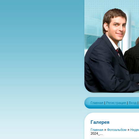
Главная
|
Регистрация
|
Вход
Галерея
Главная
»
Фотоальбом
»
Недв
2024_...