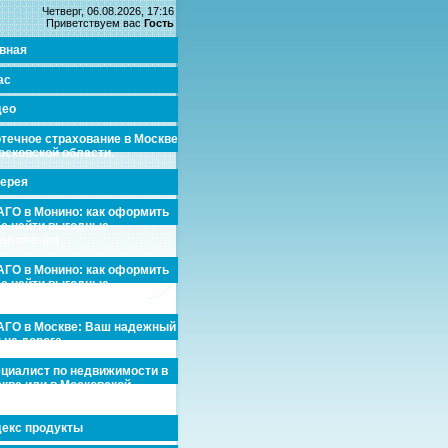
Четверг, 06.08.2026, 17:16
Приветствуем вас
Гость
вная
ас
део
течное страхование в Москве
осковской области.
ерея
ГО в Монино: как оформить
де найти выгодные
едложения
ГО в Монино: как оформить
де найти выгодные
едложения
ГО в Москве: Ваш надежный
 на дороге
циалист по недвижимости в
кве или в Московской
асти.
екс продукты