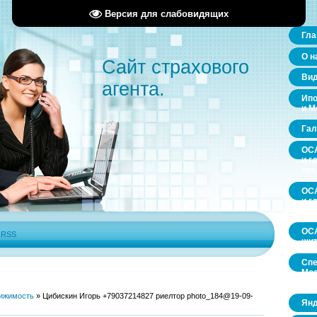
Версия для слабовидящих
Гла
О н
Сайт страхового
Ви
агента.
Ипо
и М
Гал
ОСА
и г
пр
ОСА
и г
пр
ОСА
|
RSS
щит
Спе
Мос
обл
ижимость
»
Цибискин Игорь +79037214827 риелтор photo_184@19-09-
Янд