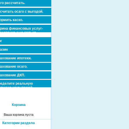
го рассчитать.
считать осаго с выгодой.
рмить каско.
рина финансовых услуг-
ахование и не только.
г
азин
ахование ипотеки.
ахование осаго.
ахование ДКП.
еделите реальную
очную цену вашей
вижимости и ускорьте ее
дажу или сдачу в аренду!
Корзина
Ваша корзина пуста
Категории раздела