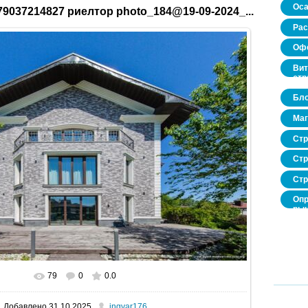
Оса
9037214827 риелтор photo_184@19-09-2024_...
Рас
Офо
Вит
стр
Бло
Маг
Стр
Стр
Стр
Опр
рын
нед
про
79
0
0.0
В реальном размере
1600x1067
/ 393.9Kb
Добавлено
31.10.2025
ingvar176