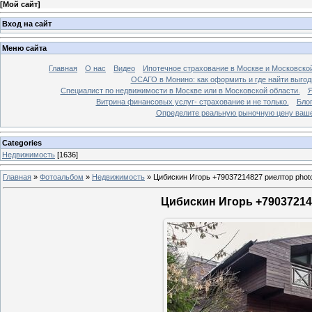
[
Мой сайт
]
Вход на сайт
Меню сайта
Главная
О нас
Видео
Ипотечное страхование в Москве и Московской
ОСАГО в Монино: как оформить и где найти выго
Специалист по недвижимости в Москве или в Московской области.
Я
Витрина финансовых услуг- страхование и не только.
Бло
Определите реальную рыночную цену вашей
Categories
Недвижимость
[1636]
Главная
»
Фотоальбом
»
Недвижимость
»
Цибискин Игорь +79037214827 риелтор phot
Цибискин Игорь +790372148