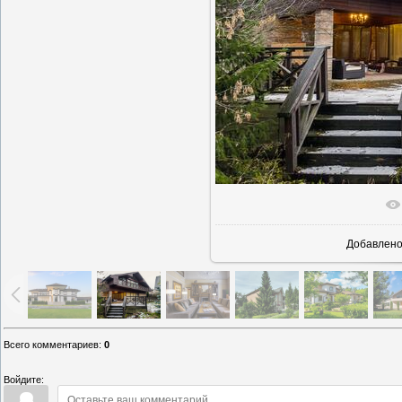
В реально
Добавлен
Всего комментариев
:
0
Войдите: