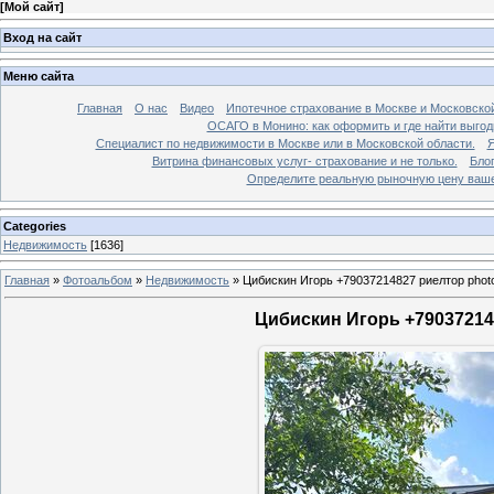
[
Мой сайт
]
Вход на сайт
Меню сайта
Главная
О нас
Видео
Ипотечное страхование в Москве и Московской
ОСАГО в Монино: как оформить и где найти выго
Специалист по недвижимости в Москве или в Московской области.
Я
Витрина финансовых услуг- страхование и не только.
Бло
Определите реальную рыночную цену вашей
Categories
Недвижимость
[1636]
Главная
»
Фотоальбом
»
Недвижимость
»
Цибискин Игорь +79037214827 риелтор phot
Цибискин Игорь +790372148