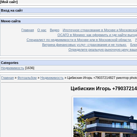
[
Мой сайт
]
Вход на сайт
Меню сайта
Главная
О нас
Видео
Ипотечное страхование в Москве и Московской
ОСАГО в Монино: как оформить и где найти выго
Специалист по недвижимости в Москве или в Московской области.
Я
Витрина финансовых услуг- страхование и не только.
Бло
Определите реальную рыночную цену вашей
Categories
Недвижимость
[1636]
Главная
»
Фотоальбом
»
Недвижимость
»
Цибискин Игорь +79037214827 риелтор phot
Цибискин Игорь +790372148