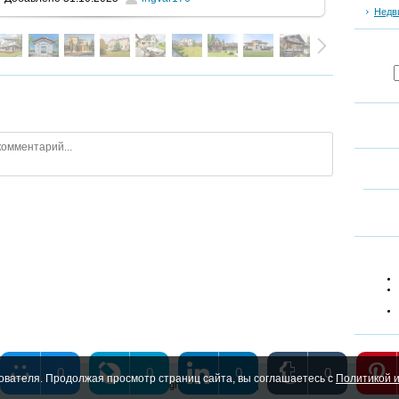
Недв
0
0
0
0
ователя. Продолжая просмотр страниц сайта, вы соглашаетесь с
Политикой и
Copyright MyCorp © 2026
|