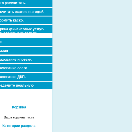
го рассчитать.
считать осаго с выгодой.
рмить каско.
рина финансовых услуг-
ахование и не только.
г
азин
ахование ипотеки.
ахование осаго.
ахование ДКП.
еделите реальную
очную цену вашей
вижимости и ускорьте ее
дажу или сдачу в аренду!
Корзина
Ваша корзина пуста
Категории раздела