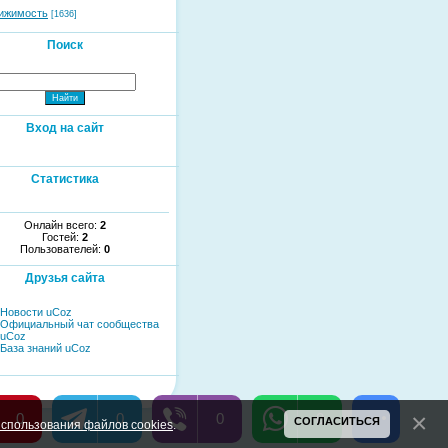
ижимость
[1636]
Поиск
Вход на сайт
Статистика
Онлайн всего:
2
Гостей:
2
Пользователей:
0
Друзья сайта
Новости uCoz
Официальный чат сообщества
uCoz
База знаний uCoz
0
0
0
0
СОГЛАСИТЬСЯ
спользования файлов cookies
.