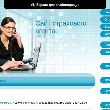
Версия для слабовидящих
Гла
О н
Сайт страхового
Ви
агента.
Ипо
и М
Гал
ОСА
и г
пр
ОСА
и г
пр
ОСА
|
RSS
щит
Спе
Мос
обл
ижимость
»
Цибискин Игорь +79037214827 риелтор photo_187@23-09-
Янд