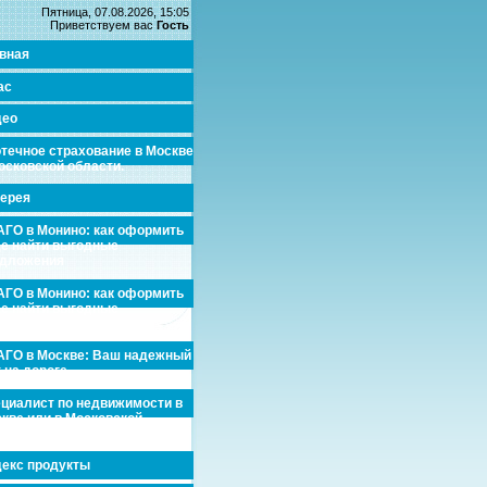
Пятница, 07.08.2026, 15:05
Приветствуем вас
Гость
вная
ас
део
течное страхование в Москве
осковской области.
ерея
ГО в Монино: как оформить
де найти выгодные
едложения
ГО в Монино: как оформить
де найти выгодные
едложения
ГО в Москве: Ваш надежный
 на дороге
циалист по недвижимости в
кве или в Московской
асти.
екс продукты