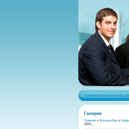
Главная
|
Регистрация
|
Вход
Галерея
Главная
»
Фотоальбом
»
Недв
2024_...