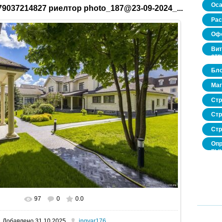
Оса
9037214827 риелтор photo_187@23-09-2024_...
Рас
Офо
Вит
стр
Бло
Маг
Стр
Стр
Стр
Опр
рын
нед
про
97
0
0.0
В реальном размере
1600x1067
/ 321.4Kb
Добавлено
31.10.2025
ingvar176