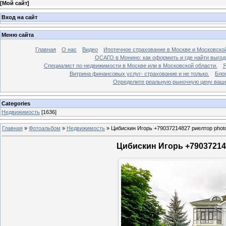
[
Мой сайт
]
Вход на сайт
Меню сайта
Главная
О нас
Видео
Ипотечное страхование в Москве и Московской
ОСАГО в Монино: как оформить и где найти выго
Специалист по недвижимости в Москве или в Московской области.
Я
Витрина финансовых услуг- страхование и не только.
Бло
Определите реальную рыночную цену вашей
Categories
Недвижимость
[1636]
Главная
»
Фотоальбом
»
Недвижимость
»
Цибискин Игорь +79037214827 риелтор phot
Цибискин Игорь +790372148