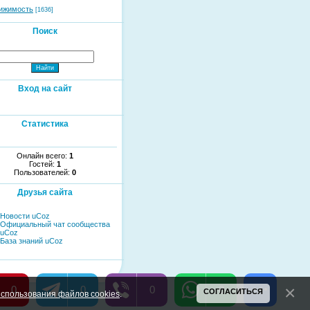
ижимость
[1636]
Поиск
Вход на сайт
Статистика
Онлайн всего:
1
Гостей:
1
Пользователей:
0
Друзья сайта
Новости uCoz
Официальный чат сообщества
uCoz
База знаний uCoz
0
0
0
0
СОГЛАСИТЬСЯ
спользования файлов cookies
.