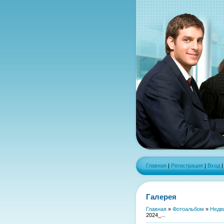
Главная
|
Регистрация
|
Вход
Галерея
Главная
»
Фотоальбом
»
Недв
2024_...