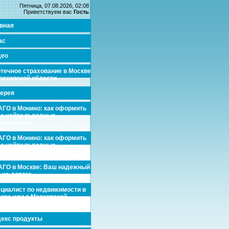
Пятница, 07.08.2026, 02:08
Приветствуем вас
Гость
вная
ас
део
течное страхование в Москве
осковской области.
ерея
ГО в Монино: как оформить
де найти выгодные
едложения
ГО в Монино: как оформить
де найти выгодные
едложения
ГО в Москве: Ваш надежный
 на дороге
циалист по недвижимости в
кве или в Московской
асти.
екс продукты