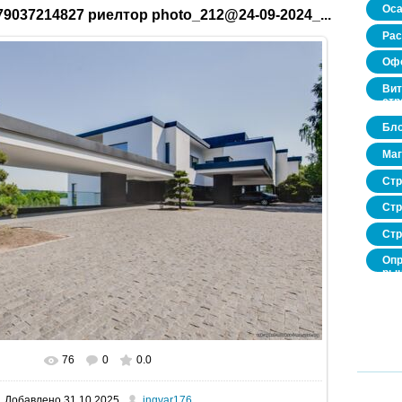
Оса
9037214827 риелтор photo_212@24-09-2024_...
Рас
Офо
Вит
стр
Бло
Маг
Стр
Стр
Стр
Опр
рын
нед
про
76
0
0.0
В реальном размере
1600x1067
/ 290.3Kb
Добавлено
31.10.2025
ingvar176