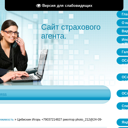
Версия для слабовидящих
Гла
О н
Сайт страхового
Ви
агента.
Ипо
и М
Гал
ОСА
и г
пр
ОСА
и г
пр
ОСА
|
RSS
щит
Спе
Мос
обл
ижимость
»
Цибискин Игорь +79037214827 риелтор photo_212@24-09-
Янд