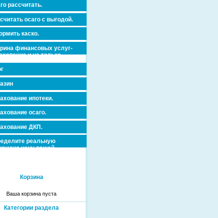
го рассчитать.
считать осаго с выгодой.
рмить каско.
рина финансовых услуг-
ахование и не только.
г
азин
ахование ипотеки.
ахование осаго.
ахование ДКП.
еделите реальную
очную цену вашей
вижимости и ускорьте ее
дажу или сдачу в аренду!
Корзина
Ваша корзина пуста
Категории раздела