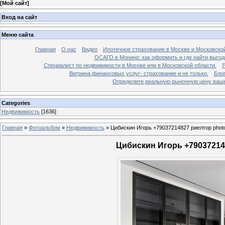
[
Мой сайт
]
Вход на сайт
Меню сайта
Главная
О нас
Видео
Ипотечное страхование в Москве и Московской
ОСАГО в Монино: как оформить и где найти выго
Специалист по недвижимости в Москве или в Московской области.
Я
Витрина финансовых услуг- страхование и не только.
Бло
Определите реальную рыночную цену вашей
Categories
Недвижимость
[1636]
Главная
»
Фотоальбом
»
Недвижимость
»
Цибискин Игорь +79037214827 риелтор phot
Цибискин Игорь +790372148