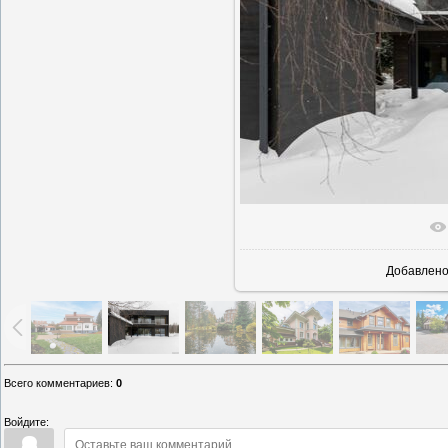
В реально
Добавлен
Всего комментариев
:
0
Войдите: