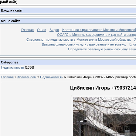
[
Мой сайт
]
Вход на сайт
Меню сайта
Главная
О нас
Видео
Ипотечное страхование в Москве и Московской
ОСАГО в Монино: как оформить и где найти выго
Специалист по недвижимости в Москве или в Московской области.
Я
Витрина финансовых услуг- страхование и не только.
Бло
Определите реальную рыночную цену вашей
Categories
Недвижимость
[1636]
Главная
»
Фотоальбом
»
Недвижимость
»
Цибискин Игорь +79037214827 риелтор phot
Цибискин Игорь +790372148