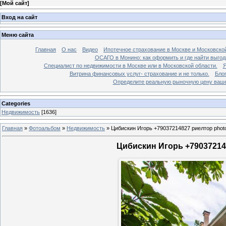
[
Мой сайт
]
Вход на сайт
Меню сайта
Главная
О нас
Видео
Ипотечное страхование в Москве и Московской
ОСАГО в Монино: как оформить и где найти выго
Специалист по недвижимости в Москве или в Московской области.
Я
Витрина финансовых услуг- страхование и не только.
Бло
Определите реальную рыночную цену вашей
Categories
Недвижимость
[1636]
Главная
»
Фотоальбом
»
Недвижимость
»
Цибискин Игорь +79037214827 риелтор phot
Цибискин Игорь +790372148