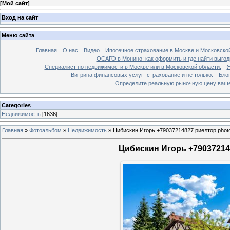
[
Мой сайт
]
Вход на сайт
Меню сайта
Главная
О нас
Видео
Ипотечное страхование в Москве и Московской
ОСАГО в Монино: как оформить и где найти выго
Специалист по недвижимости в Москве или в Московской области.
Я
Витрина финансовых услуг- страхование и не только.
Бло
Определите реальную рыночную цену вашей
Categories
Недвижимость
[1636]
Главная
»
Фотоальбом
»
Недвижимость
»
Цибискин Игорь +79037214827 риелтор phot
Цибискин Игорь +790372148