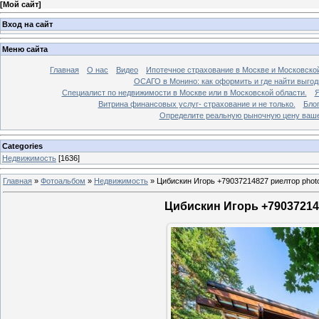
[
Мой сайт
]
Вход на сайт
Меню сайта
Главная
О нас
Видео
Ипотечное страхование в Москве и Московской
ОСАГО в Монино: как оформить и где найти выго
Специалист по недвижимости в Москве или в Московской области.
Я
Витрина финансовых услуг- страхование и не только.
Бло
Определите реальную рыночную цену вашей
Categories
Недвижимость
[1636]
Главная
»
Фотоальбом
»
Недвижимость
»
Цибискин Игорь +79037214827 риелтор phot
Цибискин Игорь +790372148