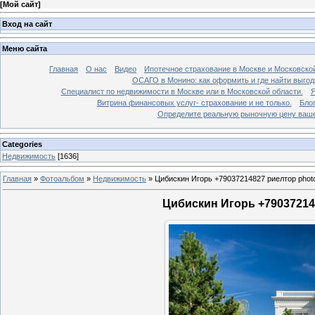
[
Мой сайт
]
Вход на сайт
Меню сайта
Главная
О нас
Видео
Ипотечное страхование в Москве и Московской
ОСАГО в Монино: как оформить и где найти выго
Специалист по недвижимости в Москве или в Московской области.
Я
Витрина финансовых услуг- страхование и не только.
Бло
Определите реальную рыночную цену вашей
Categories
Недвижимость
[1636]
Главная
»
Фотоальбом
»
Недвижимость
»
Цибискин Игорь +79037214827 риелтор phot
Цибискин Игорь +790372148