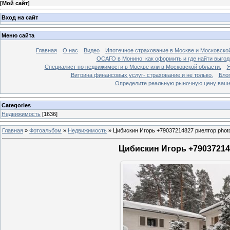
[
Мой сайт
]
Вход на сайт
Меню сайта
Главная
О нас
Видео
Ипотечное страхование в Москве и Московской
ОСАГО в Монино: как оформить и где найти выго
Специалист по недвижимости в Москве или в Московской области.
Я
Витрина финансовых услуг- страхование и не только.
Бло
Определите реальную рыночную цену вашей
Categories
Недвижимость
[1636]
Главная
»
Фотоальбом
»
Недвижимость
»
Цибискин Игорь +79037214827 риелтор phot
Цибискин Игорь +790372148