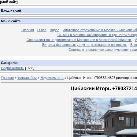
[
Мой сайт
]
Вход на сайт
Меню сайта
Главная
О нас
Видео
Ипотечное страхование в Москве и Московской
ОСАГО в Монино: как оформить и где найти выго
Специалист по недвижимости в Москве или в Московской области.
Я
Витрина финансовых услуг- страхование и не только.
Бло
Определите реальную рыночную цену вашей
Categories
Недвижимость
[1636]
Главная
»
Фотоальбом
»
Недвижимость
»
Цибискин Игорь +79037214827 риелтор phot
Цибискин Игорь +790372148