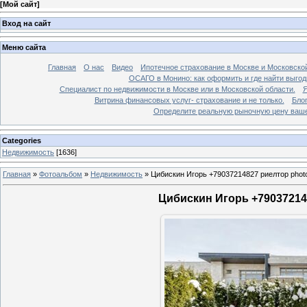
[
Мой сайт
]
Вход на сайт
Меню сайта
Главная
О нас
Видео
Ипотечное страхование в Москве и Московской
ОСАГО в Монино: как оформить и где найти выго
Специалист по недвижимости в Москве или в Московской области.
Я
Витрина финансовых услуг- страхование и не только.
Бло
Определите реальную рыночную цену вашей
Categories
Недвижимость
[1636]
Главная
»
Фотоальбом
»
Недвижимость
»
Цибискин Игорь +79037214827 риелтор phot
Цибискин Игорь +790372148