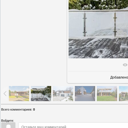
В реально
Добавлен
Всего комментариев
:
0
Войдите: