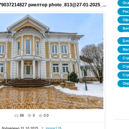
Оса
9037214827 риелтор photo_813@27-01-2025_...
Рас
Офо
Вит
стр
Бло
Маг
Стр
Стр
Стр
Опр
рын
нед
про
88
0
0.0
В реальном размере
1600x1067
/ 320.4Kb
Добавлено
31.10.2025
ingvar176