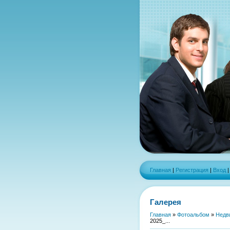
Главная
|
Регистрация
|
Вход
Галерея
Главная
»
Фотоальбом
»
Недв
2025_...