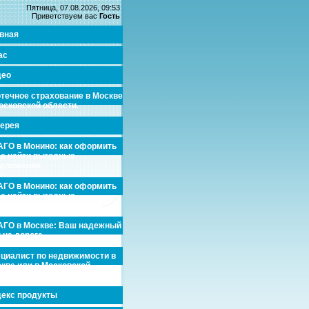
Пятница, 07.08.2026, 09:53
Приветствуем вас
Гость
вная
ас
део
течное страхование в Москве
осковской области.
ерея
ГО в Монино: как оформить
де найти выгодные
едложения
ГО в Монино: как оформить
де найти выгодные
едложения
ГО в Москве: Ваш надежный
 на дороге
циалист по недвижимости в
кве или в Московской
асти.
екс продукты