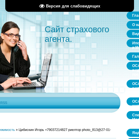
Версия для слабовидящих
Гла
О н
Сайт страхового
Ви
агента.
Ипо
и М
Гал
ОСА
и г
пр
ОСА
и г
пр
ОСА
|
RSS
щит
Спе
Мос
обл
ижимость
»
Цибискин Игорь +79037214827 риелтор photo_813@27-01-
Янд