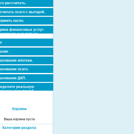
го рассчитать.
считать осаго с выгодой.
рмить каско.
рина финансовых услуг-
ахование и не только.
г
азин
ахование ипотеки.
ахование осаго.
ахование ДКП.
еделите реальную
очную цену вашей
вижимости и ускорьте ее
дажу или сдачу в аренду!
Корзина
Ваша корзина пуста
Категории раздела