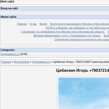
[
Мой сайт
]
Вход на сайт
Меню сайта
Главная
О нас
Видео
Ипотечное страхование в Москве и Московской
ОСАГО в Монино: как оформить и где найти выго
Специалист по недвижимости в Москве или в Московской области.
Я
Витрина финансовых услуг- страхование и не только.
Бло
Определите реальную рыночную цену вашей
Categories
Недвижимость
[1636]
Главная
»
Фотоальбом
»
Недвижимость
»
Цибискин Игорь +79037214827 риелтор phot
Цибискин Игорь +790372148