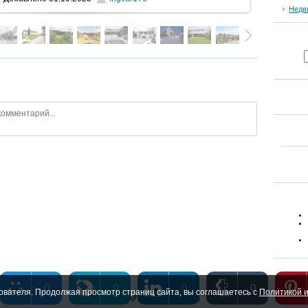
Недв
0
0
0
0
ователя. Продолжая просмотр страниц сайта, вы соглашаетесь с
Политикой и
Copyright MyCorp © 2026
|