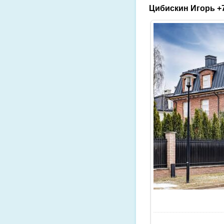
Цибискин Игорь +7