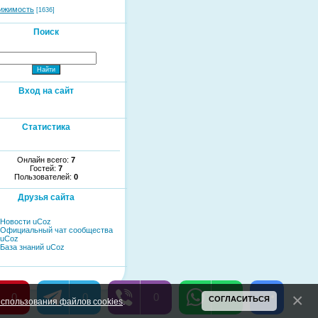
ижимость
[1636]
Поиск
Вход на сайт
Статистика
Онлайн всего:
7
Гостей:
7
Пользователей:
0
Друзья сайта
Новости uCoz
Официальный чат сообщества
uCoz
База знаний uCoz
0
0
0
0
СОГЛАСИТЬСЯ
спользования файлов cookies
.