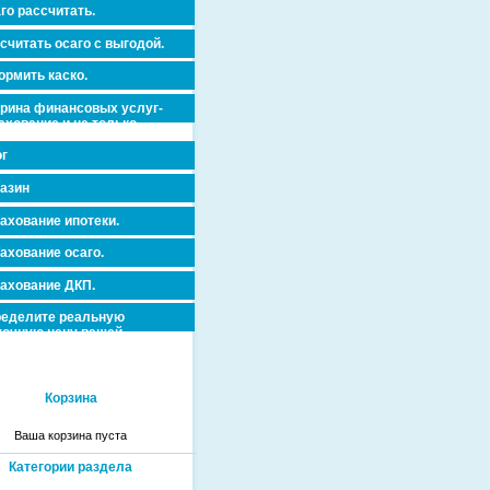
го рассчитать.
считать осаго с выгодой.
рмить каско.
рина финансовых услуг-
ахование и не только.
г
азин
ахование ипотеки.
ахование осаго.
ахование ДКП.
еделите реальную
очную цену вашей
вижимости и ускорьте ее
дажу или сдачу в аренду!
Корзина
Ваша корзина пуста
Категории раздела