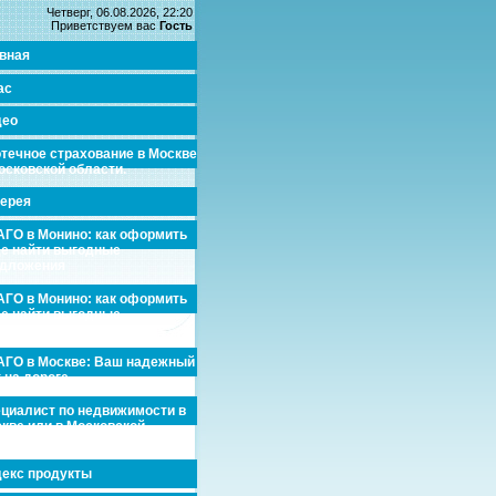
Четверг, 06.08.2026, 22:20
Приветствуем вас
Гость
вная
ас
део
течное страхование в Москве
осковской области.
ерея
ГО в Монино: как оформить
де найти выгодные
едложения
ГО в Монино: как оформить
де найти выгодные
едложения
ГО в Москве: Ваш надежный
 на дороге
циалист по недвижимости в
кве или в Московской
асти.
екс продукты