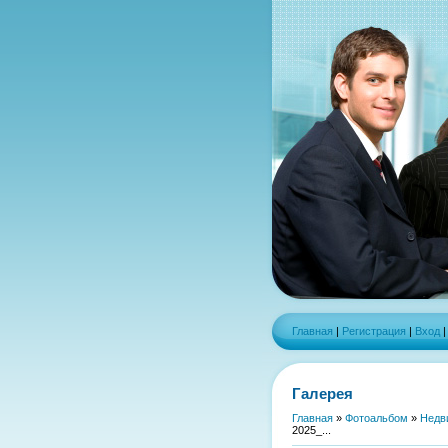
Главная
|
Регистрация
|
Вход
Галерея
Главная
»
Фотоальбом
»
Недв
2025_...