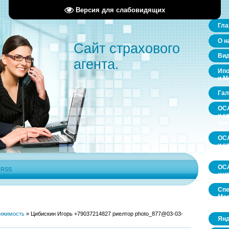
Версия для слабовидящих
Гла
О н
Сайт страхового
Ви
агента.
Ипо
и М
Гал
ОСА
и г
пр
ОСА
и г
пр
ОСА
|
RSS
щит
Спе
Мос
обл
ижимость
»
Цибискин Игорь +79037214827 риелтор photo_877@03-03-
Янд