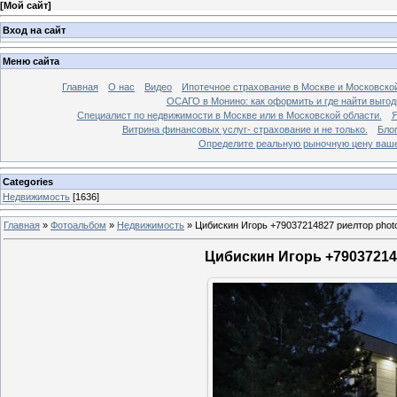
[
Мой сайт
]
Вход на сайт
Меню сайта
Главная
О нас
Видео
Ипотечное страхование в Москве и Московской
ОСАГО в Монино: как оформить и где найти выго
Специалист по недвижимости в Москве или в Московской области.
Я
Витрина финансовых услуг- страхование и не только.
Бло
Определите реальную рыночную цену вашей
Categories
Недвижимость
[1636]
Главная
»
Фотоальбом
»
Недвижимость
»
Цибискин Игорь +79037214827 риелтор phot
Цибискин Игорь +790372148