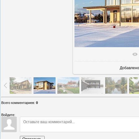
В реальн
Добавлен
Всего комментариев
:
0
Войдите: