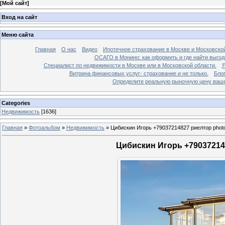
[
Мой сайт
]
Вход на сайт
Меню сайта
Главная
О нас
Видео
Ипотечное страхование в Москве и Московской
ОСАГО в Монино: как оформить и где найти выго
Специалист по недвижимости в Москве или в Московской области.
Я
Витрина финансовых услуг- страхование и не только.
Бло
Определите реальную рыночную цену вашей
Categories
Недвижимость
[1636]
Главная
»
Фотоальбом
»
Недвижимость
»
Цибискин Игорь +79037214827 риелтор phot
Цибискин Игорь +790372148