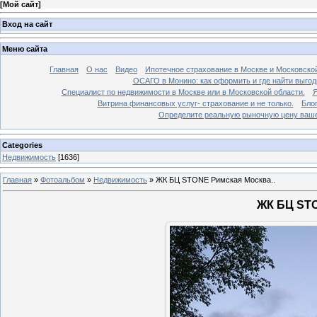
[
Мой сайт
]
Вход на сайт
Меню сайта
Главная
О нас
Видео
Ипотечное страхование в Москве и Московской
ОСАГО в Монино: как оформить и где найти выго
Специалист по недвижимости в Москве или в Московской области.
Я
Витрина финансовых услуг- страхование и не только.
Бло
Определите реальную рыночную цену вашей
Categories
Недвижимость
[1636]
Главная
»
Фотоальбом
»
Недвижимость
»
ЖК БЦ STONE Римская Москва..
ЖК БЦ STO