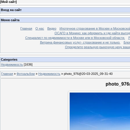
[
Мой сайт
]
Вход на сайт
Меню сайта
Главная
О нас
Видео
Ипотечное страхование в Москве и Московской
ОСАГО в Монино: как оформить и где найти выго
Специалист по недвижимости в Москве или в Московской области.
Я
Витрина финансовых услуг- страхование и не только.
Бло
Определите реальную рыночную цену вашей
Categories
Недвижимость
[1636]
Главная
»
Фотоальбом
»
Недвижимость
»
photo_976@20-03-2025_09-31-40
photo_976