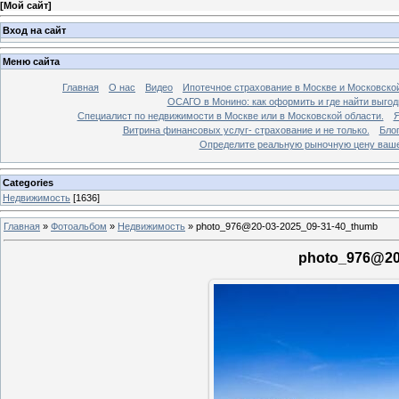
[
Мой сайт
]
Вход на сайт
Меню сайта
Главная
О нас
Видео
Ипотечное страхование в Москве и Московской
ОСАГО в Монино: как оформить и где найти выго
Специалист по недвижимости в Москве или в Московской области.
Я
Витрина финансовых услуг- страхование и не только.
Бло
Определите реальную рыночную цену вашей
Categories
Недвижимость
[1636]
Главная
»
Фотоальбом
»
Недвижимость
»
photo_976@20-03-2025_09-31-40_thumb
photo_976@20